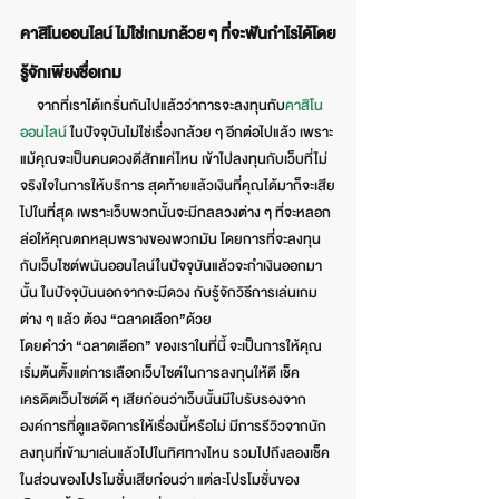
คาสิโนออนไลน์ ไม่ใช่เกมกล้วย ๆ ที่จะฟันกำไรได้โดย
รู้จักเพียงชื่อเกม
     จากที่เราได้เกริ่นกันไปแล้วว่าการจะลงทุนกับ
คาสิโน
ออนไลน์
 ในปัจจุบันไม่ใช่เรื่องกล้วย ๆ อีกต่อไปแล้ว เพราะ
แม้คุณจะเป็นคนดวงดีสักแค่ไหน เข้าไปลงทุนกับเว็บที่ไม่
จริงใจในการให้บริการ สุดท้ายแล้วเงินที่คุณได้มาก็จะเสีย
ไปในที่สุด เพราะเว็บพวกนั้นจะมีกลลวงต่าง ๆ ที่จะหลอก
ล่อให้คุณตกหลุมพรางของพวกมัน โดยการที่จะลงทุน
กับเว็บไซต์พนันออนไลน์ในปัจจุบันแล้วจะกำเงินออกมา
นั้น ในปัจจุบันนอกจากจะมีดวง กับรู้จักวิธีการเล่นเกม
ต่าง ๆ แล้ว ต้อง “ฉลาดเลือก”ด้วย
โดยคำว่า “ฉลาดเลือก” ของเราในที่นี้ จะเป็นการให้คุณ
เริ่มต้นตั้งแต่การเลือกเว็บไซต์ในการลงทุนให้ดี เช็ค
เครดิตเว็บไซต์ดี ๆ เสียก่อนว่าเว็บนั้นมีใบรับรองจาก
องค์การที่ดูแลจัดการให้เรื่องนี้หรือไม่ มีการรีวิวจากนัก
ลงทุนที่เข้ามาเล่นแล้วไปในทิศทางไหน รวมไปถึงลองเช็ค
ในส่วนของโปรโมชั่นเสียก่อนว่า แต่ละโปรโมชั่นของ