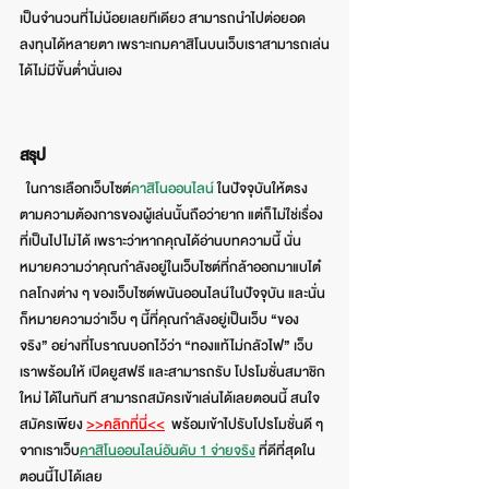
เป็นจำนวนที่ไม่น้อยเลยทีเดียว สามารถนำไปต่อยอด
ลงทุนได้หลายตา เพราะเกมคาสิโนบนเว็บเราสามารถเล่น
ได้ไม่มีขั้นต่ำนั่นเอง
สรุป
  ในการเลือกเว็บไซต์
คาสิโนออนไลน์
 ในปัจจุบันให้ตรง
ตามความต้องการของผู้เล่นนั้นถือว่ายาก แต่ก็ไม่ใช่เรื่อง
ที่เป็นไปไม่ได้ เพราะว่าหากคุณได้อ่านบทความนี้ นั่น
หมายความว่าคุณกำลังอยู่ในเว็บไซต์ที่กล้าออกมาแบไต๋
กลโกงต่าง ๆ ของเว็บไซต์พนันออนไลน์ในปัจจุบัน และนั่น
ก็หมายความว่าเว็บ ๆ นี้ที่คุณกำลังอยู่เป็นเว็บ “ของ
จริง” อย่างที่โบราณบอกไว้ว่า “ทองแท้ไม่กลัวไฟ” เว็บ
เราพร้อมให้ เปิดยูสฟรี และสามารถรับ โปรโมชั่นสมาชิก
ใหม่ ได้ในทันที สามารถสมัครเข้าเล่นได้เลยตอนนี้ สนใจ
สมัครเพียง 
>>คลิกที่นี่<<
  พร้อมเข้าไปรับโปรโมชั่นดี ๆ 
จากเราเว็บ
คาสิโนออนไลน์อันดับ 1 จ่ายจริง
ที่ดีที่สุดใน
ตอนนี้
ไปได้เลย