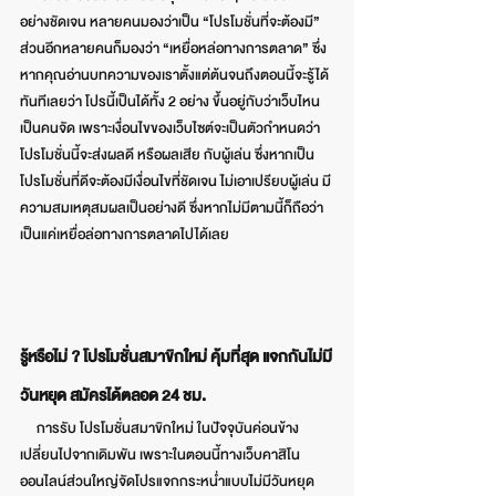
อย่างชัดเจน หลายคนมองว่าเป็น “โปรโมชั่นที่จะต้องมี” 
ส่วนอีกหลายคนก็มองว่า “เหยื่อหล่อทางการตลาด” ซึ่ง
หากคุณอ่านบทความของเราตั้งแต่ต้นจนถึงตอนนี้จะรู้ได้
ทันทีเลยว่า โปรนี้เป็นได้ทั้ง 2 อย่าง ขึ้นอยู่กับว่าเว็บไหน
เป็นคนจัด เพราะเงื่อนไขของเว็บไซต์จะเป็นตัวกำหนดว่า
โปรโมชั่นนี้จะส่งผลดี หรือผลเสีย กับผู้เล่น ซึ่งหากเป็น
โปรโมชั่นที่ดีจะต้องมีเงื่อนไขที่ชัดเจน ไม่เอาเปรียบผู้เล่น มี
ความสมเหตุสมผลเป็นอย่างดี ซึ่งหากไม่มีตามนี้ก็ถือว่า
เป็นแค่เหยื่อล่อทางการตลาดไปได้เลย
รู้หรือไม่ ? โปรโมชั่นสมาขิกใหม่ คุ้มที่สุด แจกกันไม่มี
วันหยุด สมัครได้ตลอด 24 ชม.
     การรับ โปรโมชั่นสมาขิกใหม่ ในปัจจุบันค่อนข้าง
เปลี่ยนไปจากเดิมพัน เพราะในตอนนี้ทางเว็บคาสิโน
ออนไลน์ส่วนใหญ่จัดโปรแจกกระหน่ำแบบไม่มีวันหยุด 