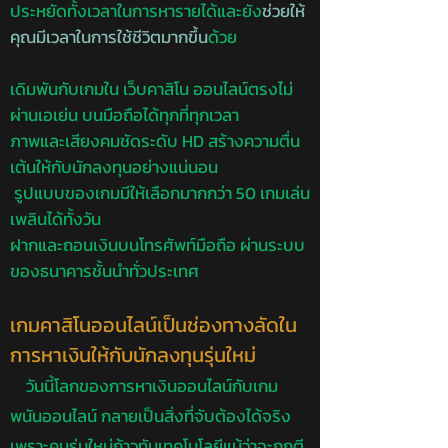
ประหยัดทั้งเวลาในการหารายได้และยัง
ช่วยให้
คุณมีเวลาในการใช้ชีวิตมากขึ้น
ด้วย
เดิมพันกับเกมใน เว็บคาสิโน ออนไลน์ตรงไม่
ผ่านเอเย่น บนมือถือได้ทุกที่ทุกเวลา
ภาพและเสียงคมชัดระดับ HD สร้างความตื่น
เต้นให้กับนักลงทุนอย่างแน่นอน
รูปแบบของเกมมีให้เลือกมากกว่า 50 เกมเล่น
เพลินได้ทั้งวัน
ฝากและถอนเงินบนโทรศัพท์มือถือ ผ่านระบบ
ของธนาคารชั้นนำทั่วประเทศ
เกมคาสิโนออนไลน์เป็นช่องทางลัดใน
การหาเงินให้กับนักลงทุนรุ่นใหม่
วันนี้โลกของการหาเงินออนไลน์กับเกม
พนันออนไลน์ กลายเป็นสิ่งที่จับต้องได้จริง
เพราะคนรุ่นใหม่ก้าวทันเทคโนโลยีแม้ว่าจะถูกตี