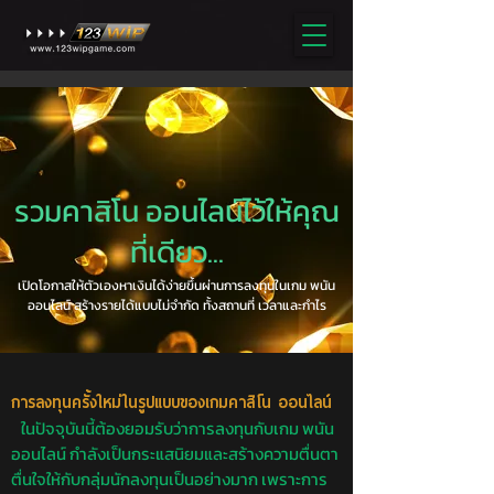
รวมคาสิโน ออนไลน์ไว้ให้คุณ
ที่เดียว...
เปิดโอกาสให้ตัวเองหาเงินได้ง่ายขึ้นผ่านการลงทุนในเกม พนัน
ออนไลน์ สร้างรายได้แบบไม่จำกัด ทั้งสถานที่ เวลาและกำไร
การลงทุนครั้งใหม่ในรูปแบบของเกมคาสิโน ออนไลน์
ในปัจจุบันนี้ต้องยอมรับว่าการลงทุนกับเกม พนัน
ออนไลน์ กำลังเป็นกระแสนิยมและสร้างความตื่นตา
ตื่นใจให้กับกลุ่มนักลงทุนเป็นอย่างมาก เพราะการ